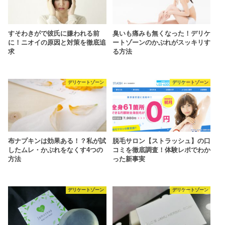
すそわきがで彼氏に嫌われる前
臭いも痛みも無くなった！デリケ
に！ニオイの原因と対策を徹底追
ートゾーンのかぶれがスッキリす
求
る方法
デリケートゾーン
デリケートゾーン
布ナプキンは効果ある！？私が試
脱毛サロン【ストラッシュ】の口
したムレ・かぶれをなくす4つの
コミを徹底調査！体験レポでわか
方法
った新事実
デリケートゾーン
デリケートゾーン