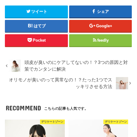
ツイート
シェア
はてブ
Google+
Pocket
feedly
頭皮が臭いのにケアしてないの！？3つの原因と対
策でカンタンに解決
オリモノが臭いのって異常なの！？たった1つでス
ッキリさせる方法
RECOMMEND
こちらの記事も人気です。
デリケートゾーン
デリケートゾーン