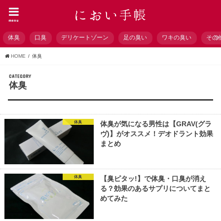
menu
体臭
口臭
デリケートゾーン
足の臭い
ワキの臭い
その
HOME
体臭
CATEGORY
体臭
体臭
体臭が気になる男性は【GRAV(グラ
ヴ)】がオススメ！デオドラント効果
まとめ
体臭
【臭ピタッ!】で体臭・口臭が消え
る？効果のあるサプリについてまと
めてみた