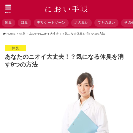
menu
体臭
口臭
デリケートゾーン
足の臭い
ワキの臭い
その
HOME
体臭
あなたのニオイ大丈夫！？気になる体臭を消す9つの方法
体臭
あなたのニオイ大丈夫！？気になる体臭を消
す9つの方法