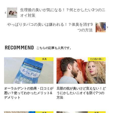
生理後の臭いが気になる！？何とかしたい3つのニ
オイ対策
やっぱりタバコの臭いは嫌われる！？体臭を消す9
つの方法
RECOMMEND
こちらの記事も人気です。
体臭
その他の臭い
オーラルデントの効果・口コミが
旦那の枕が臭いけど言えない！ど
悪い？使ってわかったメリット&
うにかしたいニオイを防ぐ7つの
デメリット
方法
体臭
体臭