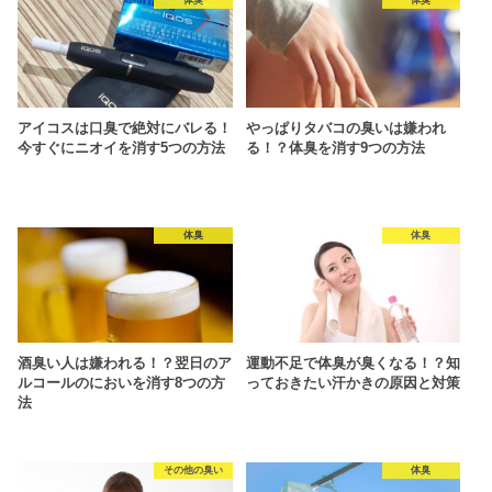
アイコスは口臭で絶対にバレる！
やっぱりタバコの臭いは嫌われ
今すぐにニオイを消す5つの方法
る！？体臭を消す9つの方法
体臭
体臭
酒臭い人は嫌われる！？翌日のア
運動不足で体臭が臭くなる！？知
ルコールのにおいを消す8つの方
っておきたい汗かきの原因と対策
法
その他の臭い
体臭